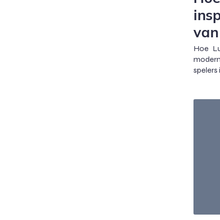
ins
van
Hoe Lu
moderne
spelers