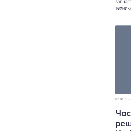
запчас
техники
-
admin
Час
реш