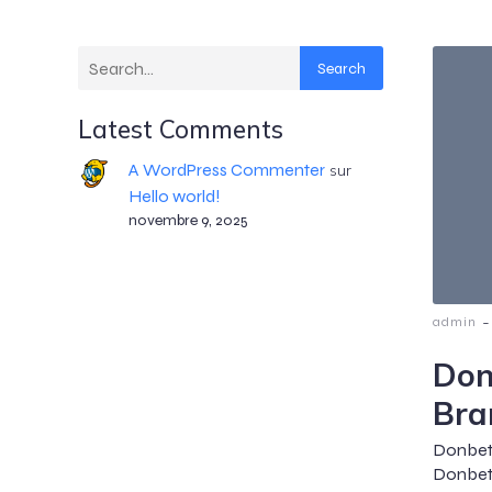
Search
Latest Comments
A WordPress Commenter
sur
Hello world!
novembre 9, 2025
-
admin
Don
Bra
Donbet
Donbet