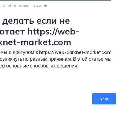
-
30 juillet 2026
3:20 pm
 делать если не
отает https://web-
knet-market.com
мы с доступом к https://web-darknet-market.com
возникнуть по разным причинам. В этой статье мы
ем основные способы их решения.
Next