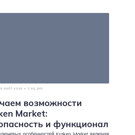
-
6 août 2026
7:05 pm
чаем возможности
ken Market:
опасность и функционал
ключевых особенностей Kraken Market, включая