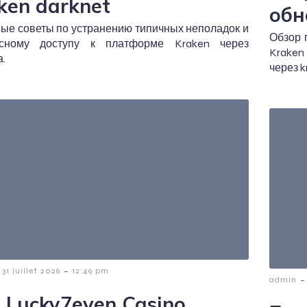
ken darknet
обн
ые советы по устранению типичных неполадок и
Обзор 
асному доступу к платформе Kraken через
Kraken
а.
через k
-
31 juillet 2026
12:49 pm
-
admin
 Lucky7even Casino