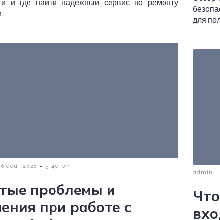
ти и где найти надежный сервис по ремонту
безопа
.
для по
-
6 août 2026
5:40 pm
-
admin
тые проблемы и
Что
ения при работе с
вхо