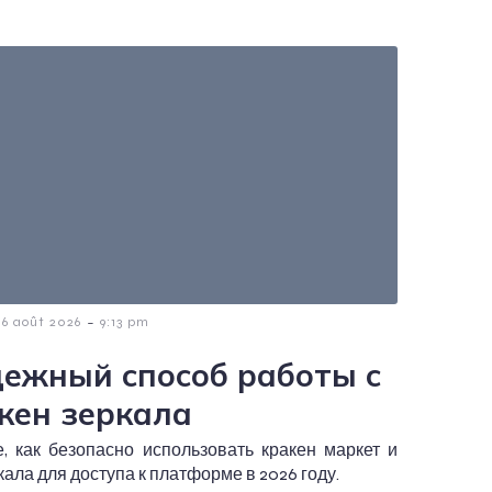
-
6 août 2026
9:13 pm
ежный способ работы с
кен зеркала
е, как безопасно использовать кракен маркет и
кала для доступа к платформе в 2026 году.