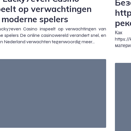
Без
peelt op verwachtingen
htt
 moderne spelers
рек
cky7even Casino inspeelt op verwachtingen van
Как 
 spelers De online casinowereld verandert snel, en
https
 in Nederland verwachten tegenwoordig meer...
матери