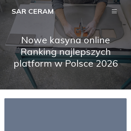
SAR CERAM
Nowe kasyna online
Ranking najlepszych
platform w Polsce 2026