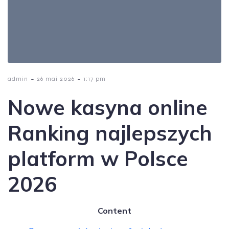
-
-
admin
26 mai 2026
1:17 pm
Nowe kasyna online
Ranking najlepszych
platform w Polsce
2026
Content