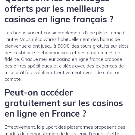
offerts par les meilleurs
casinos en ligne français ?
Les bonus varient considérablement d’une plate-forme à
l’autre. Vous découvrirez habituellement des bonus de
bienvenue allant jusqu’à 500€, des tours gratuits sur slots,
des cashbacks hebdomadaires et des programmes de
fidélité. Chaque meilleur casino en ligne france propose
des offres spécifiques et ciblées avec des exigences de
mise qu’il faut vérifier attentivement avant de créer un
compte.
Peut-on accéder
gratuitement sur les casinos
en ligne en France ?
Effectivement, la plupart des plateformes proposent des
modes de démonstration de leurs jeux d’argent. Cette