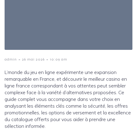
-
-
admin
26 mai 2026
10:09 am
L’monde du jeu en ligne expérimente une expansion
remarquable en France, et découvrir le meilleur casino en
ligne france correspondant à vos attentes peut sembler
complexe face à la variété d’alternatives proposées. Ce
guide complet vous accompagne dans votre choix en
analysant les éléments clés comme la sécurité, les offres
promotionnelles, les options de versement et la excellence
du catalogue offerts pour vous aider à prendre une
sélection informée.