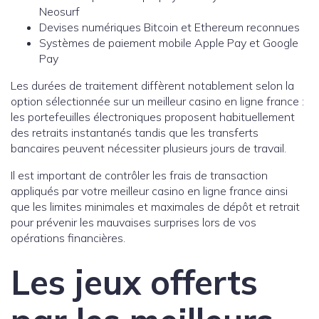
Neosurf
Devises numériques Bitcoin et Ethereum reconnues
Systèmes de paiement mobile Apple Pay et Google
Pay
Les durées de traitement diffèrent notablement selon la
option sélectionnée sur un meilleur casino en ligne france :
les portefeuilles électroniques proposent habituellement
des retraits instantanés tandis que les transferts
bancaires peuvent nécessiter plusieurs jours de travail.
Il est important de contrôler les frais de transaction
appliqués par votre meilleur casino en ligne france ainsi
que les limites minimales et maximales de dépôt et retrait
pour prévenir les mauvaises surprises lors de vos
opérations financières.
Les jeux offerts