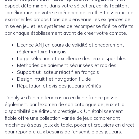
aspect déterminant dans votre sélection, car ils facilitent
l’amélioration de votre expérience de jeu. Il est essentiel de
examiner les propositions de bienvenue, les exigences de
mise en jeu et les systèmes de récompense fidélité offerts
par chaque établissement avant de créer votre compte.
Licence ANJ en cours de validité et encadrement
réglementaire français
Large sélection et excellence des jeux disponibles
Méthodes de paiement sécurisées et rapides
Support utilisateur réactif en français
Design intuitif et navigation fluide
Réputation et avis des joueurs vérifiés
L’analyse d’un meilleur casino en ligne france passe
également par l’examen de son catalogue de jeux et la
disponibilité de éditeurs prestigieux. Un établissement
fiable offre une collection variée de jeux comprenant
machines à sous, jeux de table, poker et croupiers en direct
pour répondre aux besoins de l’ensemble des joueurs.