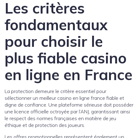
Les critères
fondamentaux
pour choisir le
plus fiable casino
en ligne en France
La protection demeure le critère essentiel pour
sélectionner un meilleur casino en ligne france fiable et
digne de confiance. Une plateforme sérieuse doit posséder
une licence officielle octroyée par l’ANJ, garantissant ainsi
le respect des normes françaises en matière de jeu
éthique et de protection des joueurs.
Les offres promotionnelles représentent également un