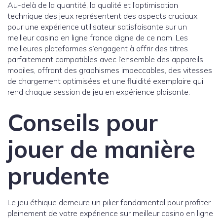
Au-delà de la quantité, la qualité et l’optimisation
technique des jeux représentent des aspects cruciaux
pour une expérience utilisateur satisfaisante sur un
meilleur casino en ligne france digne de ce nom. Les
meilleures plateformes s’engagent à offrir des titres
parfaitement compatibles avec l’ensemble des appareils
mobiles, offrant des graphismes impeccables, des vitesses
de chargement optimisées et une fluidité exemplaire qui
rend chaque session de jeu en expérience plaisante.
Conseils pour
jouer de manière
prudente
Le jeu éthique demeure un pilier fondamental pour profiter
pleinement de votre expérience sur meilleur casino en ligne