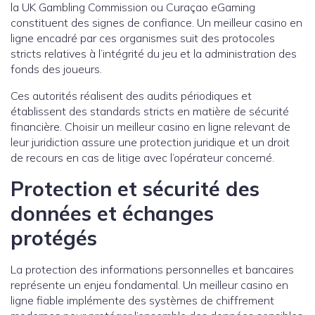
la UK Gambling Commission ou Curaçao eGaming
constituent des signes de confiance. Un meilleur casino en
ligne encadré par ces organismes suit des protocoles
stricts relatives à l’intégrité du jeu et la administration des
fonds des joueurs.
Ces autorités réalisent des audits périodiques et
établissent des standards stricts en matière de sécurité
financière. Choisir un meilleur casino en ligne relevant de
leur juridiction assure une protection juridique et un droit
de recours en cas de litige avec l’opérateur concerné.
Protection et sécurité des
données et échanges
protégés
La protection des informations personnelles et bancaires
représente un enjeu fondamental. Un meilleur casino en
ligne fiable implémente des systèmes de chiffrement