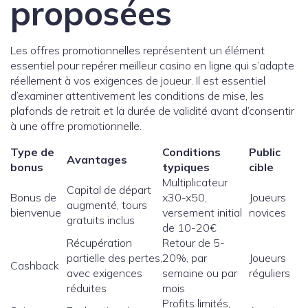
proposées
Les offres promotionnelles représentent un élément
essentiel pour repérer meilleur casino en ligne qui s’adapte
réellement à vos exigences de joueur. Il est essentiel
d’examiner attentivement les conditions de mise, les
plafonds de retrait et la durée de validité avant d’consentir
à une offre promotionnelle.
Type de
Conditions
Public
Avantages
bonus
typiques
cible
Multiplicateur
Capital de départ
Bonus de
x30-x50,
Joueurs
augmenté, tours
bienvenue
versement initial
novices
gratuits inclus
de 10-20€
Récupération
Retour de 5-
partielle des pertes,
20%, par
Joueurs
Cashback
avec exigences
semaine ou par
réguliers
réduites
mois
Profits limités,