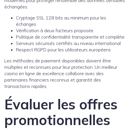
modernes pour protéger l’ensemble des données sensibles
échangées.
Cryptage SSL 128 bits au minimum pour les
échanges
Vérification à deux facteurs proposée
Politique de confidentialité transparente et complète
Serveurs sécurisés certifiés au niveau international
Respect RGPD pour les utilisateurs européens
Les méthodes de paiement disponibles doivent être
multiples et reconnues pour leur protection. Un meilleur
casino en ligne de excellence collabore avec des
partenaires financiers reconnus et garantit des
transactions rapides.
Évaluer les offres
promotionnelles