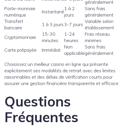
généralement
Porte-monnaie
1 à 2
Sans frais
Instantané
numérique
jours
généralement
Transfert
Variable selon
1 à 3 jours
3-7 jours
bancaire
établissement
15-30
1-24
Frais réseau
Cryptomonnaie
minutes
heures
minimes
Non
Sans frais
Carte prépayée
Immédiat
applicable
généralement
Choisissez un meilleur casino en ligne qui présente
explicitement ses modalités de retrait avec des limites
raisonnables et des délais de vérification courts pour
assurer une gestion financière transparente et efficace.
Questions
Fréquentes