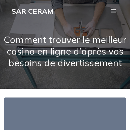
SAR CERAM
Comment trouver le meilleur
casino en ligne d’après vos
besoins de divertissement