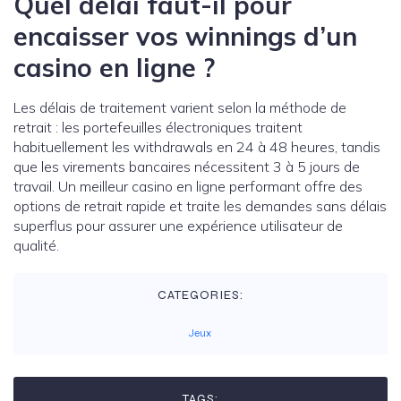
Quel délai faut-il pour
encaisser vos winnings d’un
casino en ligne ?
Les délais de traitement varient selon la méthode de
retrait : les portefeuilles électroniques traitent
habituellement les withdrawals en 24 à 48 heures, tandis
que les virements bancaires nécessitent 3 à 5 jours de
travail. Un meilleur casino en ligne performant offre des
options de retrait rapide et traite les demandes sans délais
superflus pour assurer une expérience utilisateur de
qualité.
CATEGORIES:
Jeux
TAGS: