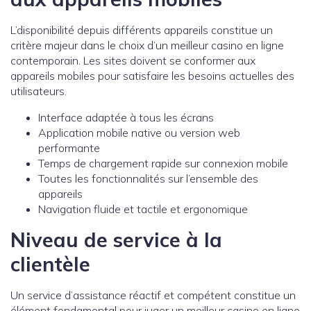
L’disponibilité depuis différents appareils constitue un
critère majeur dans le choix d’un meilleur casino en ligne
contemporain. Les sites doivent se conformer aux
appareils mobiles pour satisfaire les besoins actuelles des
utilisateurs.
Interface adaptée à tous les écrans
Application mobile native ou version web
performante
Temps de chargement rapide sur connexion mobile
Toutes les fonctionnalités sur l’ensemble des
appareils
Navigation fluide et tactile et ergonomique
Niveau de service à la
clientèle
Un service d’assistance réactif et compétent constitue un
élément fondamental pour juger un meilleur casino en ligne