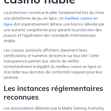
La protection constitue le pilier fondamental lors du choix
une plateforme de jeu en ligne. Un
meilleur casino en
ligne
doit impérativement détenir une licence délivrée par
une autorité compétente pour garantir la protection des
joueurs et l’application des standards internationaux
établis.
Les casinos autorisés affichent clairement leurs
certifications et numéros de licence sur leur site. Cette
transparence permet aux clients de vérifier
instantanément la légalité du meilleur casino en ligne et
d’accéder aux données de conformité requises pour leur
sérénité.
Les instances réglementaires
reconnues
Les autorisations délivrées par la Malta Gaming Authority,