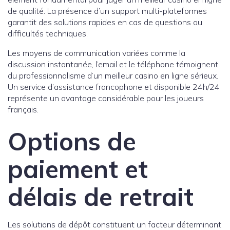
de qualité. La présence d’un support multi-plateformes
garantit des solutions rapides en cas de questions ou
difficultés techniques.
Les moyens de communication variées comme la
discussion instantanée, l’email et le téléphone témoignent
du professionnalisme d’un meilleur casino en ligne sérieux.
Un service d’assistance francophone et disponible 24h/24
représente un avantage considérable pour les joueurs
français.
Options de
paiement et
délais de retrait
Les solutions de dépôt constituent un facteur déterminant