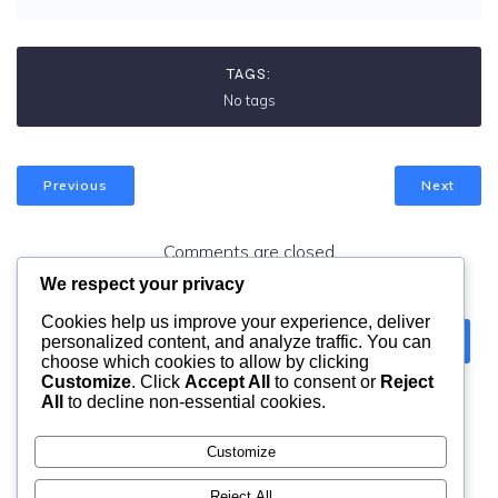
TAGS:
No tags
Previous
Next
Comments are closed
We respect your privacy
Cookies help us improve your experience, deliver
personalized content, and analyze traffic. You can
Search
choose which cookies to allow by clicking
Customize
. Click
Accept All
to consent or
Reject
Latest Comments
All
to decline non-essential cookies.
A WordPress Commenter
Hello world!
sur
Customize
novembre 9, 2025
Reject All